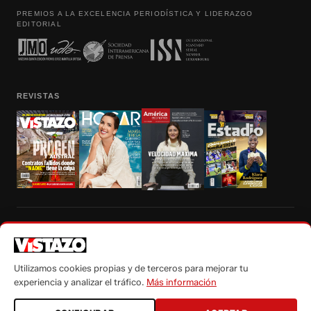
PREMIOS A LA EXCELENCIA PERIODÍSTICA Y LIDERAZGO
EDITORIAL
REVISTAS
Prohibida la reproducción total, parcial y traducción a cualquier idioma, sin
autorización escrita de su titular, de todos los contenidos de Vistazo.com.
Utilizamos cookies propias y de terceros para mejorar tu
experiencia y analizar el tráfico.
Más información