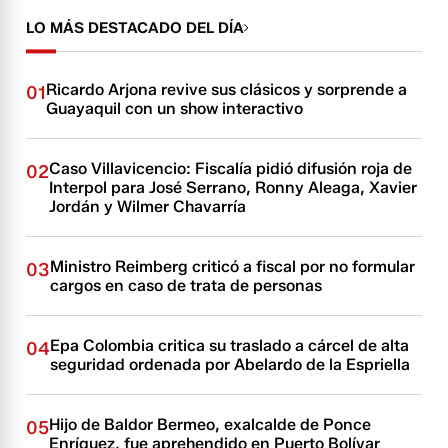
LO MÁS DESTACADO DEL DÍA
Ricardo Arjona revive sus clásicos y sorprende a
01
Guayaquil con un show interactivo
Caso Villavicencio: Fiscalía pidió difusión roja de
02
Interpol para José Serrano, Ronny Aleaga, Xavier
Jordán y Wilmer Chavarría
Ministro Reimberg criticó a fiscal por no formular
03
cargos en caso de trata de personas
Epa Colombia critica su traslado a cárcel de alta
04
seguridad ordenada por Abelardo de la Espriella
Hijo de Baldor Bermeo, exalcalde de Ponce
05
Enríquez, fue aprehendido en Puerto Bolívar