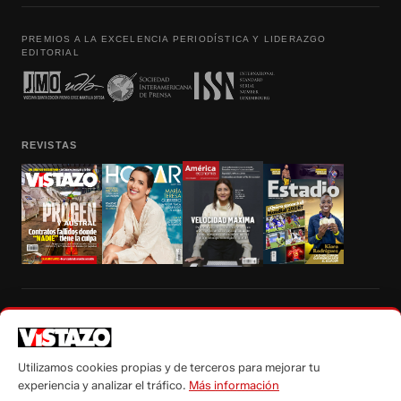
PREMIOS A LA EXCELENCIA PERIODÍSTICA Y LIDERAZGO
EDITORIAL
REVISTAS
Prohibida la reproducción total, parcial y traducción a cualquier idioma, sin
autorización escrita de su titular, de todos los contenidos de Vistazo.com.
Utilizamos cookies propias y de terceros para mejorar tu
experiencia y analizar el tráfico.
Más información