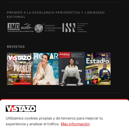
PREMIOS A LA EXCELENCIA PERIODÍSTICA Y LIDERAZGO
EDITORIAL
REVISTAS
Prohibida la reproducción total, parcial y traducción a cualquier idioma, sin
autorización escrita de su titular, de todos los contenidos de Vistazo.com.
Utilizamos cookies propias y de terceros para mejorar tu
experiencia y analizar el tráfico.
Más información