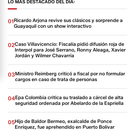
LO MÁS DESTACADO DEL DÍA
Ricardo Arjona revive sus clásicos y sorprende a
01
Guayaquil con un show interactivo
Caso Villavicencio: Fiscalía pidió difusión roja de
02
Interpol para José Serrano, Ronny Aleaga, Xavier
Jordán y Wilmer Chavarría
Ministro Reimberg criticó a fiscal por no formular
03
cargos en caso de trata de personas
Epa Colombia critica su traslado a cárcel de alta
04
seguridad ordenada por Abelardo de la Espriella
Hijo de Baldor Bermeo, exalcalde de Ponce
05
Enríquez, fue aprehendido en Puerto Bolívar