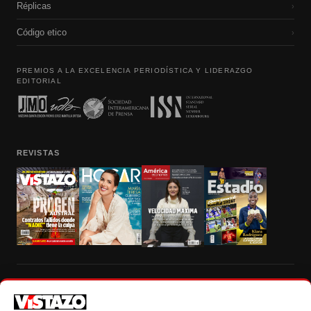
Réplicas
›
Código etico
›
PREMIOS A LA EXCELENCIA PERIODÍSTICA Y LIDERAZGO
EDITORIAL
REVISTAS
Prohibida la reproducción total, parcial y traducción a cualquier idioma, sin
autorización escrita de su titular, de todos los contenidos de Vistazo.com.