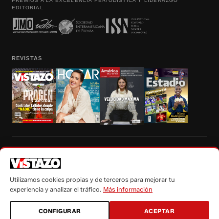
PREMIOS A LA EXCELENCIA PERIODÍSTICA Y LIDERAZGO
EDITORIAL
REVISTAS
Prohibida la reproducción total, parcial y traducción a cualquier idioma, sin
autorización escrita de su titular, de todos los contenidos de Vistazo.com.
Utilizamos cookies propias y de terceros para mejorar tu
experiencia y analizar el tráfico.
Más información
CONFIGURAR
ACEPTAR