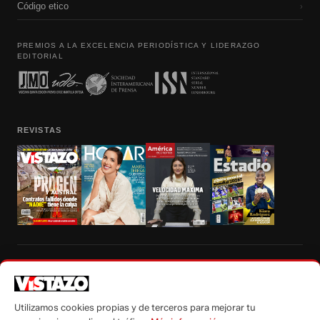
Código etico
›
PREMIOS A LA EXCELENCIA PERIODÍSTICA Y LIDERAZGO
EDITORIAL
REVISTAS
Prohibida la reproducción total, parcial y traducción a cualquier idioma, sin
autorización escrita de su titular, de todos los contenidos de Vistazo.com.
Utilizamos cookies propias y de terceros para mejorar tu