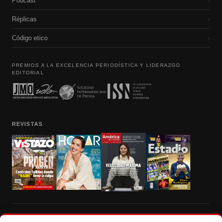
Podcast
›
Réplicas
›
Código etico
›
PREMIOS A LA EXCELENCIA PERIODÍSTICA Y LIDERAZGO
EDITORIAL
REVISTAS
Prohibida la reproducción total, parcial y traducción a cualquier idioma, sin