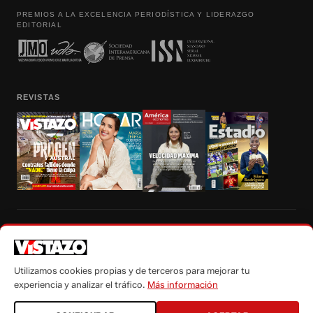
PREMIOS A LA EXCELENCIA PERIODÍSTICA Y LIDERAZGO
EDITORIAL
REVISTAS
Prohibida la reproducción total, parcial y traducción a cualquier idioma, sin
autorización escrita de su titular, de todos los contenidos de Vistazo.com.
Utilizamos cookies propias y de terceros para mejorar tu
experiencia y analizar el tráfico.
Más información