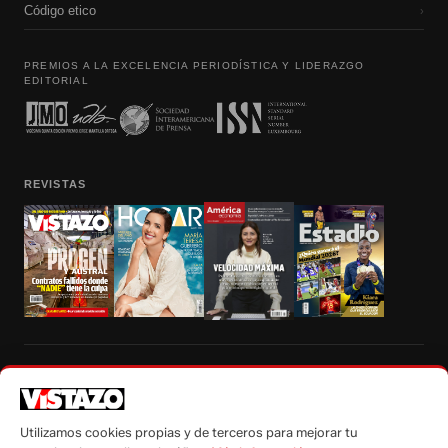
Código etico
›
PREMIOS A LA EXCELENCIA PERIODÍSTICA Y LIDERAZGO
EDITORIAL
REVISTAS
Prohibida la reproducción total, parcial y traducción a cualquier idioma, sin
autorización escrita de su titular, de todos los contenidos de Vistazo.com.
Utilizamos cookies propias y de terceros para mejorar tu