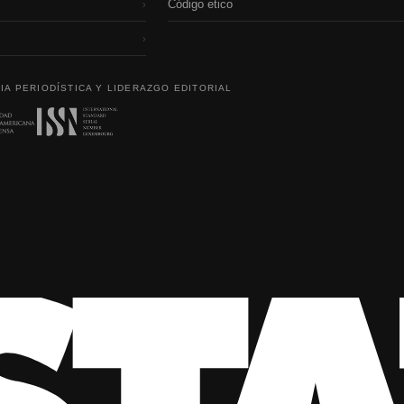
Código etico
›
›
IA PERIODÍSTICA Y LIDERAZGO EDITORIAL