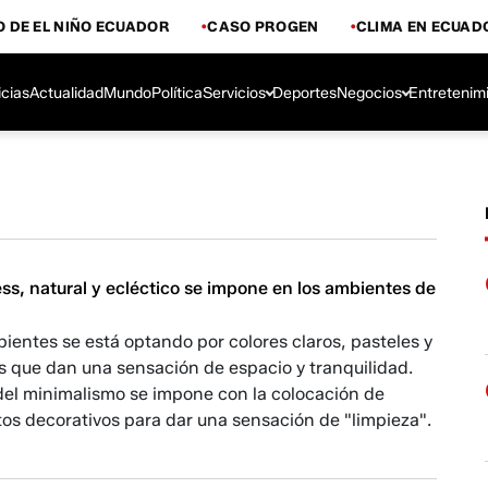
 DE EL NIÑO ECUADOR
CASO PROGEN
CLIMA EN ECUAD
icias
Actualidad
Mundo
Política
Servicios
Deportes
Negocios
Entretenim
ness, natural y ecléctico se impone en los ambientes de
ientes se está optando por colores claros, pasteles y
s que dan una sensación de espacio y tranquilidad.
del minimalismo se impone con la colocación de
os decorativos para dar una sensación de "limpieza".