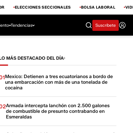
OR
ELECCIONES SECCIONALES
BOLSA LABORAL
VI
iento
Tendencias
Suscríbete
LO MÁS DESTACADO DEL DÍA
Mexico: Detienen a tres ecuatorianos a bordo de
01
una embarcación con más de una tonelada de
cocaína
Armada intercepta lanchón con 2.500 galones
02
de combustible de presunto contrabando en
Esmeraldas