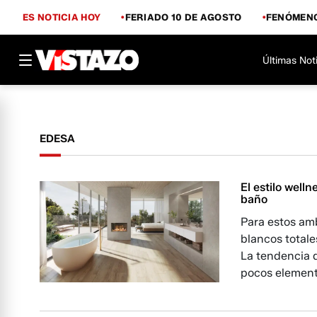
ES NOTICIA HOY
FERIADO 10 DE AGOSTO
FENÓMENO
Últimas Not
EDESA
El estilo well
baño
Para estos amb
blancos totale
La tendencia 
pocos element