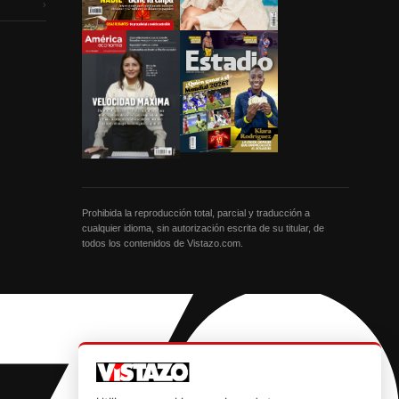
›
Prohibida la reproducción total, parcial y traducción a
cualquier idioma, sin autorización escrita de su titular, de
todos los contenidos de Vistazo.com.