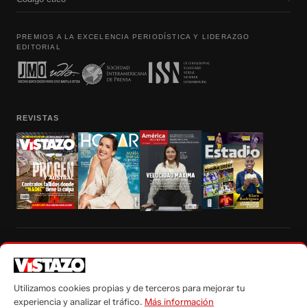
PREMIOS A LA EXCELENCIA PERIODÍSTICA Y LIDERAZGO
EDITORIAL
REVISTAS
Prohibida la reproducción total, parcial y traducción a cualquier idioma, sin
autorización escrita de su titular, de todos los contenidos de Vistazo.com.
Utilizamos cookies propias y de terceros para mejorar tu
experiencia y analizar el tráfico.
Más información