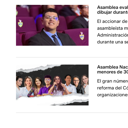
Asamblea eval
dibujar duran
El accionar de
asambleísta m
Administració
durante una s
Asamblea Naci
menores de 3
El gran númer
reforma del Có
organizaciones