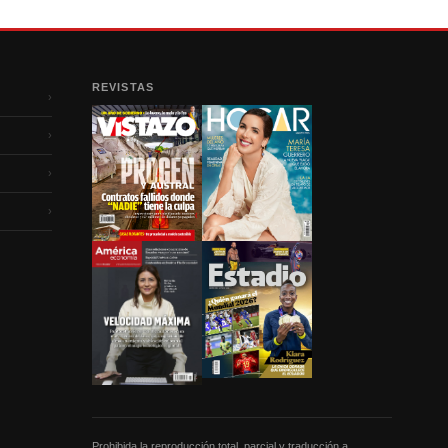
REVISTAS
›
›
›
›
Prohibida la reproducción total, parcial y traducción a