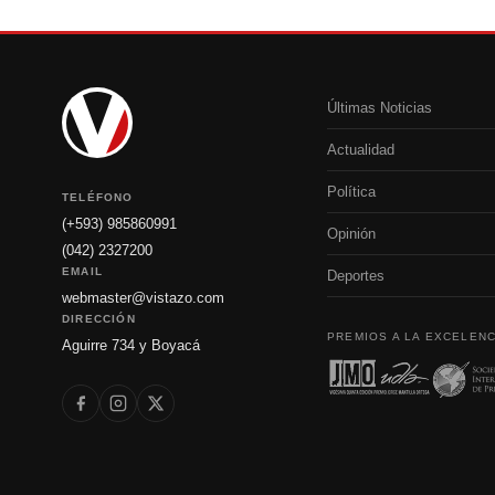
Últimas Noticias
Actualidad
Política
TELÉFONO
(+593) 985860991
Opinión
(042) 2327200
EMAIL
Deportes
webmaster@vistazo.com
DIRECCIÓN
PREMIOS A LA EXCELENC
Aguirre 734 y Boyacá