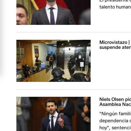
talento human
Microvistazo |
suspende aten
Niels Olsen pi
Asamblea Nac
"Ningún famil
dependencia d
hoy", sentenci