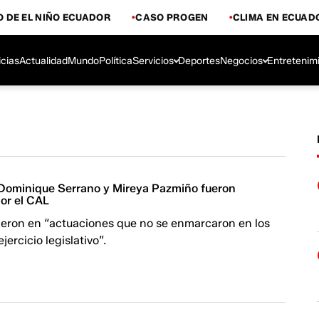
 DE EL NIÑO ECUADOR
CASO PROGEN
CLIMA EN ECUAD
icias
Actualidad
Mundo
Política
Servicios
Deportes
Negocios
Entretenim
Dominique Serrano y Mireya Pazmiño fueron
or el CAL
rieron en “actuaciones que no se enmarcaron en los
ejercicio legislativo”.