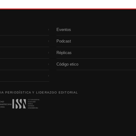
Eventos
›
Podcast
›
Réplicas
›
Código etico
›
›
IA PERIODÍSTICA Y LIDERAZGO EDITORIAL