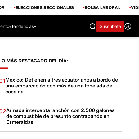
OR
ELECCIONES SECCIONALES
BOLSA LABORAL
VI
iento
Tendencias
Suscríbete
LO MÁS DESTACADO DEL DÍA
Mexico: Detienen a tres ecuatorianos a bordo de
01
una embarcación con más de una tonelada de
cocaína
Armada intercepta lanchón con 2.500 galones
02
de combustible de presunto contrabando en
Esmeraldas