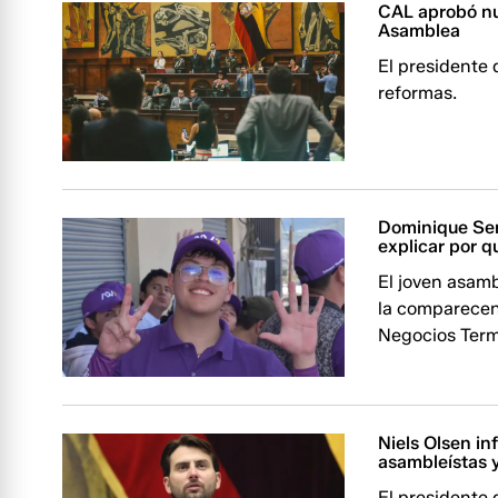
CAL aprobó nu
Asamblea
El presidente 
reformas.
Dominique Ser
explicar por 
El joven asamb
la comparecen
Negocios Term
Niels Olsen in
asambleístas y
El presidente