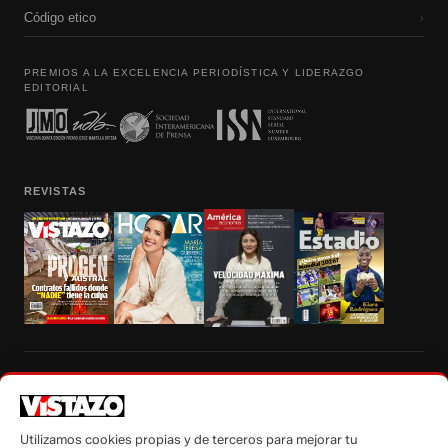
Código etico
›
PREMIOS A LA EXCELENCIA PERIODÍSTICA Y LIDERAZGO
EDITORIAL
REVISTAS
Prohibida la reproducción total, parcial y traducción a cualquier idioma, sin
autorización escrita de su titular, de todos los contenidos de Vistazo.com.
Utilizamos cookies propias y de terceros para mejorar tu