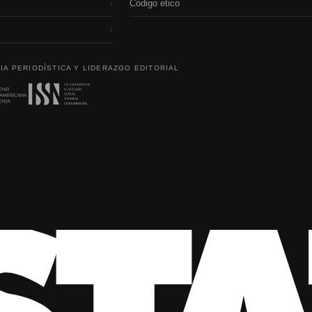
Código etico
›
›
IA PERIODÍSTICA Y LIDERAZGO EDITORIAL