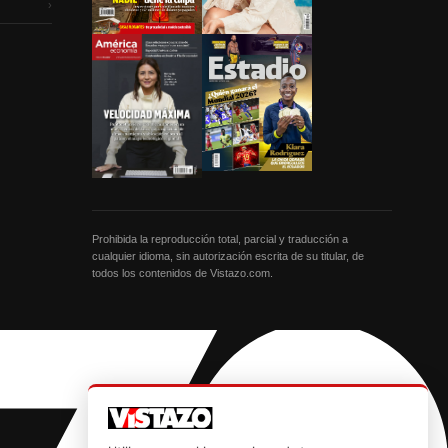
›
Prohibida la reproducción total, parcial y traducción a
cualquier idioma, sin autorización escrita de su titular, de
todos los contenidos de Vistazo.com.