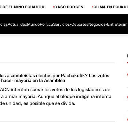
 DE EL NIÑO ECUADOR
CASO PROGEN
CLIMA EN ECUAD
icias
Actualidad
Mundo
Política
Servicios
Deportes
Negocios
Entretenim
los asambleístas electos por Pachakutik? Los votos
a hacer mayoría en la Asamblea
 ADN intentan sumar los votos de los legisladores de
ra armar mayoría. Aunque el bloque indígena intenta
de unidad, es posible que se divida.