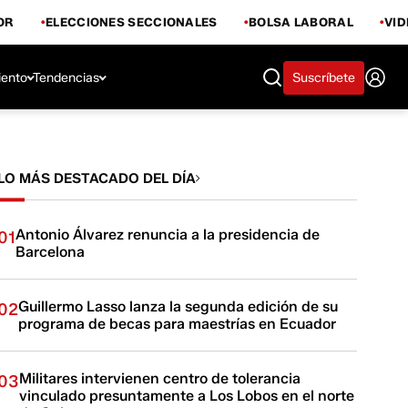
OR
ELECCIONES SECCIONALES
BOLSA LABORAL
VI
iento
Tendencias
Suscríbete
LO MÁS DESTACADO DEL DÍA
Antonio Álvarez renuncia a la presidencia de
01
Barcelona
Guillermo Lasso lanza la segunda edición de su
02
programa de becas para maestrías en Ecuador
Militares intervienen centro de tolerancia
03
vinculado presuntamente a Los Lobos en el norte