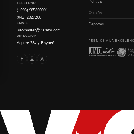
Política
TELÉFONO
(+593) 985860991
Opinión
(042) 2327200
EMAIL
Deportes
webmaster@vistazo.com
DIRECCIÓN
PREMIOS A LA EXCELENC
Aguirre 734 y Boyacá