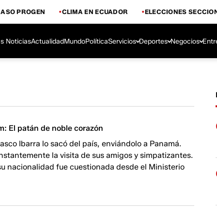
CASO PROGEN
CLIMA EN ECUADOR
ELECCIONES SECCIO
s Noticias
Actualidad
Mundo
Política
Servicios
Deportes
Negocios
Entr
: El patán de noble corazón
lasco Ibarra lo sacó del país, enviándolo a Panamá.
onstantemente la visita de sus amigos y simpatizantes.
u nacionalidad fue cuestionada desde el Ministerio