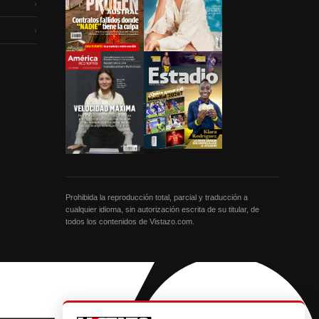
›
›
Prohibida la reproducción total, parcial y traducción a
cualquier idioma, sin autorización escrita de su titular, de
todos los contenidos de Vistazo.com.