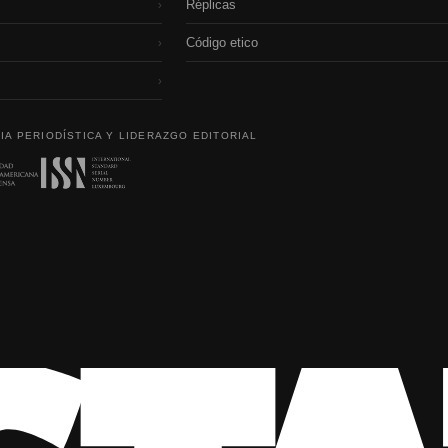
Réplicas
›
Código etico
›
›
IA PERIODÍSTICA Y LIDERAZGO EDITORIAL