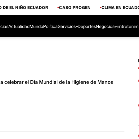
 DE EL NIÑO ECUADOR
CASO PROGEN
CLIMA EN ECUAD
icias
Actualidad
Mundo
Política
Servicios
Deportes
Negocios
Entretenim
a celebrar el Día Mundial de la Higiene de Manos