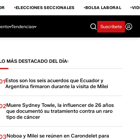
OR
ELECCIONES SECCIONALES
BOLSA LABORAL
VI
iento
Tendencias
Suscríbete
LO MÁS DESTACADO DEL DÍA
Estos son los seis acuerdos que Ecuador y
01
Argentina firmaron durante la visita de Milei
Muere Sydney Towle, la influencer de 26 años
02
que documentó su tratamiento contra un raro
tipo de cáncer
Noboa y Milei se reúnen en Carondelet para
03