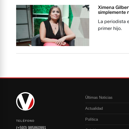
Ximena Gilbert
simplemente n
La periodista 
primer hijo.
Últimas Noticias
Actualidad
Política
TELÉFONO
(+593) 985860991