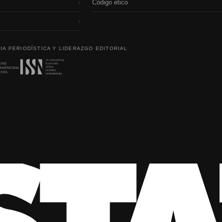
Código etico
›
›
IA PERIODÍSTICA Y LIDERAZGO EDITORIAL