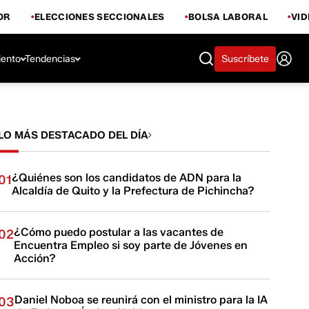
OR
ELECCIONES SECCIONALES
BOLSA LABORAL
VI
iento
Tendencias
Suscríbete
LO MÁS DESTACADO DEL DÍA
¿Quiénes son los candidatos de ADN para la
01
Alcaldía de Quito y la Prefectura de Pichincha?
¿Cómo puedo postular a las vacantes de
02
Encuentra Empleo si soy parte de Jóvenes en
Acción?
Daniel Noboa se reunirá con el ministro para la IA
03