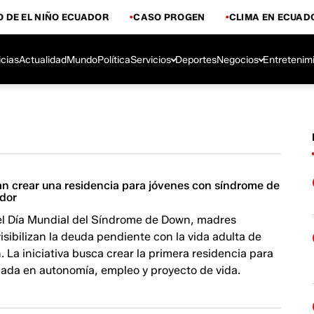
 DE EL NIÑO ECUADOR
CASO PROGEN
CLIMA EN ECUAD
icias
Actualidad
Mundo
Política
Servicios
Deportes
Negocios
Entretenim
an crear una residencia para jóvenes con síndrome de
dor
el Día Mundial del Síndrome de Down, madres
isibilizan la deuda pendiente con la vida adulta de
. La iniciativa busca crear la primera residencia para
cada en autonomía, empleo y proyecto de vida.