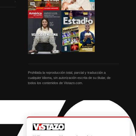
›
Prohibida la reproducción total, parcial y traducción a
cualquier idioma, sin autorización escrita de su titular, de
todos los contenidos de Vistazo.com.