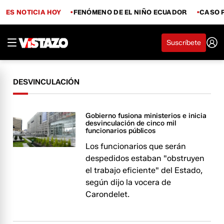
ES NOTICIA HOY
FENÓMENO DE EL NIÑO ECUADOR
CASO 
Suscríbete
DESVINCULACIÓN
Gobierno fusiona ministerios e inicia
desvinculación de cinco mil
funcionarios públicos
Los funcionarios que serán
despedidos estaban "obstruyen
el trabajo eficiente" del Estado,
según dijo la vocera de
Carondelet.