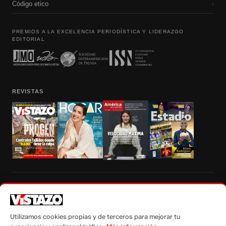
Código etico
›
PREMIOS A LA EXCELENCIA PERIODÍSTICA Y LIDERAZGO
EDITORIAL
REVISTAS
Prohibida la reproducción total, parcial y traducción a cualquier idioma, sin
autorización escrita de su titular, de todos los contenidos de Vistazo.com.
Utilizamos cookies propias y de terceros para mejorar tu