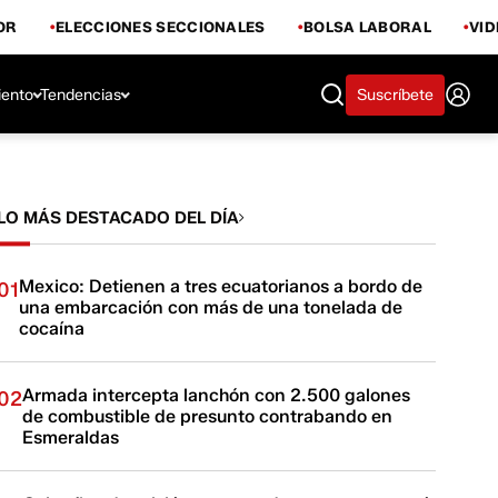
OR
ELECCIONES SECCIONALES
BOLSA LABORAL
VI
iento
Tendencias
Suscríbete
LO MÁS DESTACADO DEL DÍA
Mexico: Detienen a tres ecuatorianos a bordo de
01
una embarcación con más de una tonelada de
cocaína
Armada intercepta lanchón con 2.500 galones
02
de combustible de presunto contrabando en
Esmeraldas