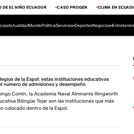
 DE EL NIÑO ECUADOR
CASO PROGEN
CLIMA EN ECUAD
icias
Actualidad
Mundo
Política
Servicios
Deportes
Negocios
Entretenim
egios de la Espol: estas instituciones educativas
el número de admisiones y desempeño
mingo Comín, la Academia Naval Almirante Illingworth
ucativa Bilingüe Tejar son las instituciones que más
n colocado dentro de la Espol.