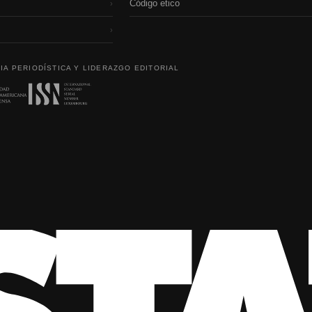
Código etico
›
›
IA PERIODÍSTICA Y LIDERAZGO EDITORIAL