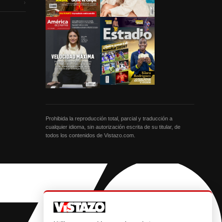
›
Prohibida la reproducción total, parcial y traducción a
cualquier idioma, sin autorización escrita de su titular, de
todos los contenidos de Vistazo.com.