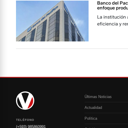
Banco del Pací
enfoque produ
La institución
eficiencia y r
Últimas Noticias
Actualidad
Política
TELÉFONO
(+593) 985860991