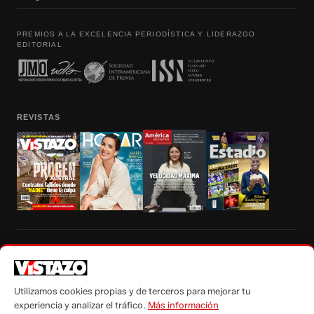
PREMIOS A LA EXCELENCIA PERIODÍSTICA Y LIDERAZGO
EDITORIAL
REVISTAS
Prohibida la reproducción total, parcial y traducción a cualquier idioma, sin
autorización escrita de su titular, de todos los contenidos de Vistazo.com.
Utilizamos cookies propias y de terceros para mejorar tu
experiencia y analizar el tráfico.
Más información