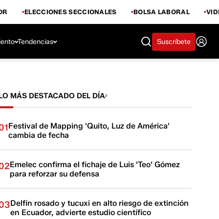
OR
ELECCIONES SECCIONALES
BOLSA LABORAL
VI
iento
Tendencias
Suscríbete
LO MÁS DESTACADO DEL DÍA
Festival de Mapping 'Quito, Luz de América'
01
cambia de fecha
Emelec confirma el fichaje de Luis 'Teo' Gómez
02
para reforzar su defensa
Delfín rosado y tucuxi en alto riesgo de extinción
03
en Ecuador, advierte estudio científico