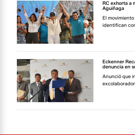
RC exhorta a mi
Aguiñaga
El movimiento 
identifican c
Eckenner Reca
denuncia en s
Anunció que in
excolaborador