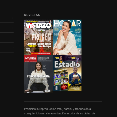
REVISTAS
›
›
›
›
Prohibida la reproducción total, parcial y traducción a
cualquier idioma, sin autorización escrita de su titular, de