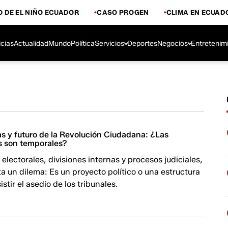
 DE EL NIÑO ECUADOR
CASO PROGEN
CLIMA EN ECUAD
icias
Actualidad
Mundo
Política
Servicios
Deportes
Negocios
Entretenim
ras y futuro de la Revolución Ciudadana: ¿Las
es son temporales?
 electorales, divisiones internas y procesos judiciales,
a un dilema: Es un proyecto político o una estructura
stir el asedio de los tribunales.