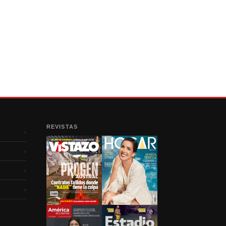
REVISTAS
›
›
›
›