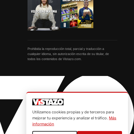
Prohibida la reproducción total, parcial y traducción a
cualquier idioma, sin autorización escrita de su titular, de
todos los contenidos de Vistazo.com.
Utilizamos cookies propias y de terceros para
mejorar tu experiencia y analizar el tráfico.
Más
información