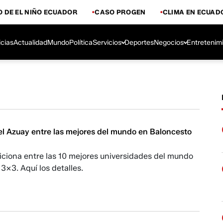
 DE EL NIÑO ECUADOR
CASO PROGEN
CLIMA EN ECUAD
icias
Actualidad
Mundo
Política
Servicios
Deportes
Negocios
Entretenim
el Azuay entre las mejores del mundo en Baloncesto
iciona entre las 10 mejores universidades del mundo
3x3. Aquí los detalles.