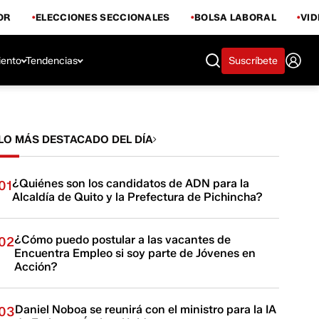
OR
ELECCIONES SECCIONALES
BOLSA LABORAL
VI
iento
Tendencias
Suscríbete
LO MÁS DESTACADO DEL DÍA
¿Quiénes son los candidatos de ADN para la
01
Alcaldía de Quito y la Prefectura de Pichincha?
¿Cómo puedo postular a las vacantes de
02
Encuentra Empleo si soy parte de Jóvenes en
Acción?
Daniel Noboa se reunirá con el ministro para la IA
03