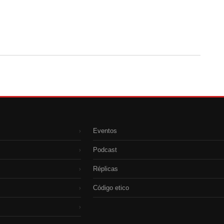
Eventos
›
Podcast
›
Réplicas
›
Código etico
›
›