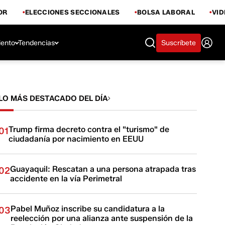
OR
ELECCIONES SECCIONALES
BOLSA LABORAL
VI
iento
Tendencias
Suscríbete
LO MÁS DESTACADO DEL DÍA
Trump firma decreto contra el "turismo" de
01
ciudadanía por nacimiento en EEUU
Guayaquil: Rescatan a una persona atrapada tras
02
accidente en la vía Perimetral
Pabel Muñoz inscribe su candidatura a la
03
reelección por una alianza ante suspensión de la