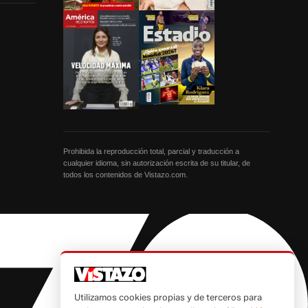
Prohibida la reproducción total, parcial y traducción a
cualquier idioma, sin autorización escrita de su titular, de
todos los contenidos de Vistazo.com.
Utilizamos cookies propias y de terceros para