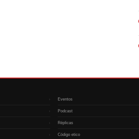
Eventos
›
Podcast
›
Réplicas
›
Código etico
›