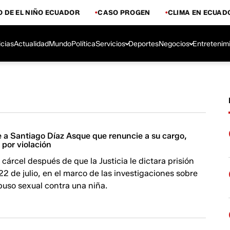
 DE EL NIÑO ECUADOR
CASO PROGEN
CLIMA EN ECUAD
icias
Actualidad
Mundo
Política
Servicios
Deportes
Negocios
Entretenim
 a Santiago Díaz Asque que renuncie a su cargo,
 por violación
 cárcel después de que la Justicia le dictara prisión
 22 de julio, en el marco de las investigaciones sobre
buso sexual contra una niña.