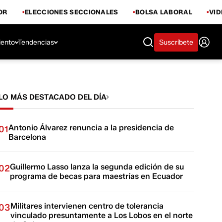
OR
ELECCIONES SECCIONALES
BOLSA LABORAL
VI
iento
Tendencias
Suscríbete
LO MÁS DESTACADO DEL DÍA
Antonio Álvarez renuncia a la presidencia de
01
Barcelona
Guillermo Lasso lanza la segunda edición de su
02
programa de becas para maestrías en Ecuador
Militares intervienen centro de tolerancia
03
vinculado presuntamente a Los Lobos en el norte