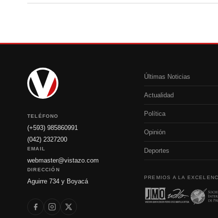
Últimas Noticias
Actualidad
Política
TELÉFONO
(+593) 985860991
Opinión
(042) 2327200
EMAIL
Deportes
webmaster@vistazo.com
DIRECCIÓN
PREMIOS A LA EXCELENC
Aguirre 734 y Boyacá