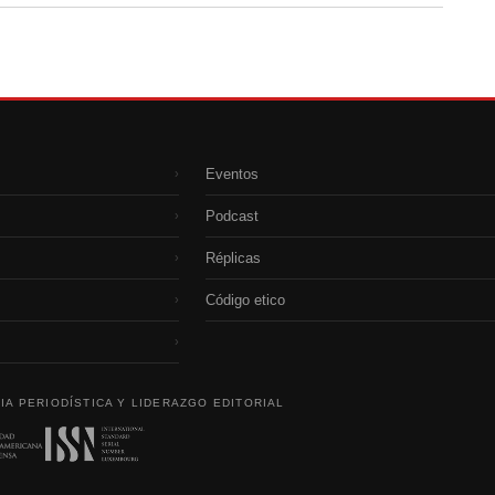
Eventos
›
Podcast
›
Réplicas
›
Código etico
›
›
IA PERIODÍSTICA Y LIDERAZGO EDITORIAL