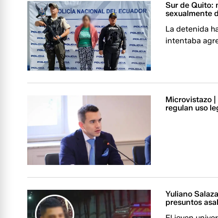
Sur de Quito: 
sexualmente d
La detenida ha
intentaba agr
Microvistazo 
regulan uso le
Yuliano Salazar
presuntos asal
El joven unive