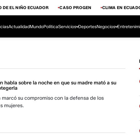
 DE EL NIÑO ECUADOR
CASO PROGEN
CLIMA EN ECUAD
icias
Actualidad
Mundo
Política
Servicios
Deportes
Negocios
Entretenim
on habla sobre la noche en que su madre mató a su
otegerla
a marcó su compromiso con la defensa de los
s mujeres.