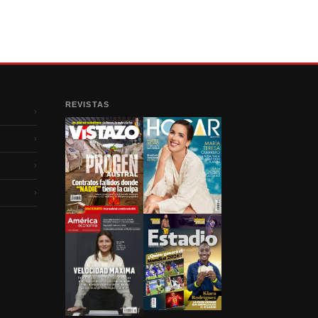
REVISTAS
›
›
›
›