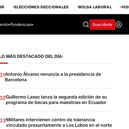
OR
ELECCIONES SECCIONALES
BOLSA LABORAL
VI
iento
Tendencias
Suscríbete
LO MÁS DESTACADO DEL DÍA
Antonio Álvarez renuncia a la presidencia de
01
Barcelona
Guillermo Lasso lanza la segunda edición de su
02
programa de becas para maestrías en Ecuador
Militares intervienen centro de tolerancia
03
vinculado presuntamente a Los Lobos en el norte