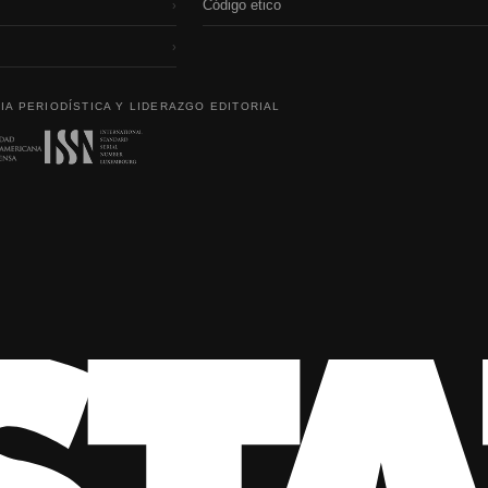
Código etico
›
›
IA PERIODÍSTICA Y LIDERAZGO EDITORIAL