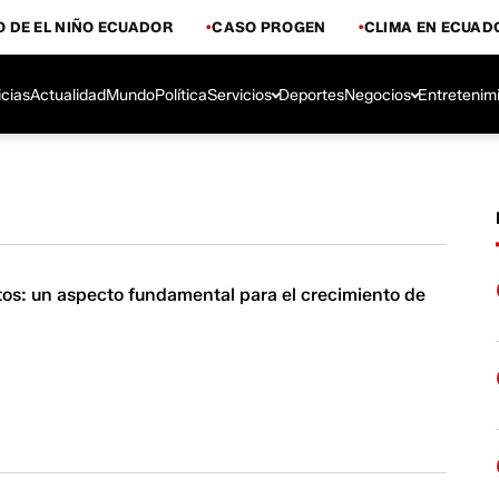
 DE EL NIÑO ECUADOR
CASO PROGEN
CLIMA EN ECUAD
icias
Actualidad
Mundo
Política
Servicios
Deportes
Negocios
Entretenim
tos: un aspecto fundamental para el crecimiento de