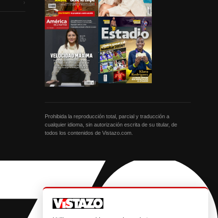
›
Prohibida la reproducción total, parcial y traducción a
cualquier idioma, sin autorización escrita de su titular, de
todos los contenidos de Vistazo.com.