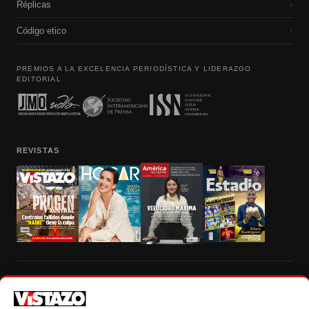
Réplicas
›
Código etico
›
PREMIOS A LA EXCELENCIA PERIODÍSTICA Y LIDERAZGO
EDITORIAL
REVISTAS
Prohibida la reproducción total, parcial y traducción a cualquier idioma, sin
autorización escrita de su titular, de todos los contenidos de Vistazo.com.