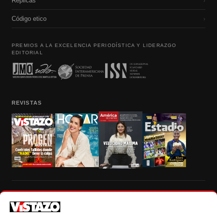
Réplicas
›
Código etico
›
PREMIOS A LA EXCELENCIA PERIODÍSTICA Y LIDERAZGO
EDITORIAL
REVISTAS
Prohibida la reproducción total, parcial y traducción a cualquier idioma, sin
autorización escrita de su titular, de todos los contenidos de Vistazo.com.