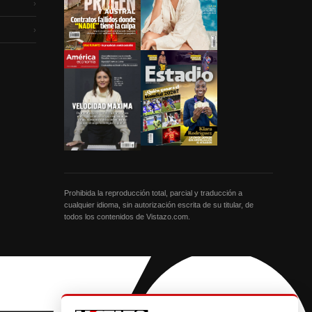
›
›
Prohibida la reproducción total, parcial y traducción a
cualquier idioma, sin autorización escrita de su titular, de
todos los contenidos de Vistazo.com.