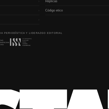
Réplicas
›
Código etico
›
›
IA PERIODÍSTICA Y LIDERAZGO EDITORIAL