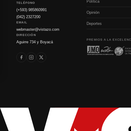
Política
TELÉFONO
(+593) 985860991
Opinión
(042) 2327200
EMAIL
Deportes
webmaster@vistazo.com
DIRECCIÓN
PREMIOS A LA EXCELENC
Aguirre 734 y Boyacá