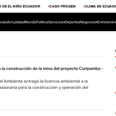
 DE EL NIÑO ECUADOR
CASO PROGEN
CLIMA EN ECUAD
icias
Actualidad
Mundo
Política
Servicios
Deportes
Negocios
Entretenim
 la construcción de la mina del proyecto Curipamba -
del Ambiente entregó la licencia ambiental a la
sionaria para la construcción y operación del