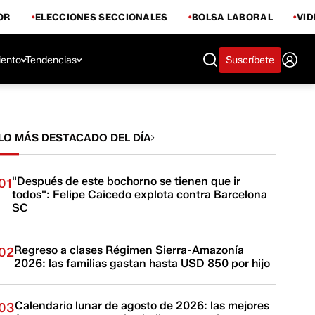
OR
ELECCIONES SECCIONALES
BOLSA LABORAL
VI
iento
Tendencias
Suscríbete
LO MÁS DESTACADO DEL DÍA
"Después de este bochorno se tienen que ir
01
todos": Felipe Caicedo explota contra Barcelona
SC
Regreso a clases Régimen Sierra-Amazonía
02
2026: las familias gastan hasta USD 850 por hijo
Calendario lunar de agosto de 2026: las mejores
03