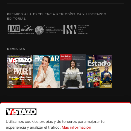
PREMIOS A LA EXCELENCIA PERIODÍSTICA Y LIDERAZGO
EDITORIAL
REVISTAS
Prohibida la reproducción total, parcial y traducción a cualquier idioma, sin
autorización escrita de su titular, de todos los contenidos de Vistazo.com.
Utilizamos cookies propias y de terceros para mejorar tu
experiencia y analizar el tráfico.
Más información