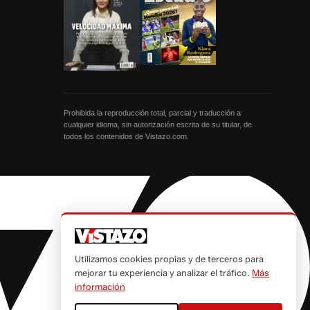
Prohibida la reproducción total, parcial y traducción a
cualquier idioma, sin autorización escrita de su titular, de
todos los contenidos de Vistazo.com.
Utilizamos cookies propias y de terceros para
mejorar tu experiencia y analizar el tráfico.
Más
información