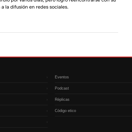
 a la difusión en redes sociales.
Eventos
›
Podcast
›
Réplicas
›
Código etico
›
›