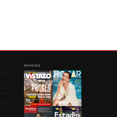
REVISTAS
›
›
›
›