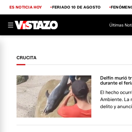
ES NOTICIA HOY
FERIADO 10 DE AGOSTO
FENÓMENO
Últimas Not
CRUCITA
Delfín murió t
durante el fer
El hecho ocurr
Ambiente. La 
delito y anunc