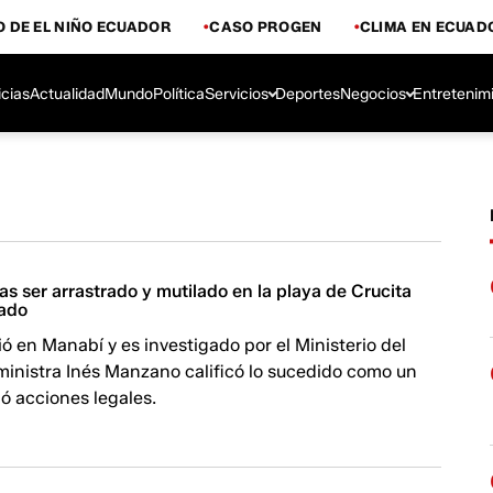
 DE EL NIÑO ECUADOR
CASO PROGEN
CLIMA EN ECUAD
icias
Actualidad
Mundo
Política
Servicios
Deportes
Negocios
Entretenim
ras ser arrastrado y mutilado en la playa de Crucita
iado
ió en Manabí y es investigado por el Ministerio del
ministra Inés Manzano calificó lo sucedido como un
ió acciones legales.