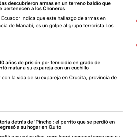
as descubrieron armas en un terreno baldío que
 pertenecen a los Choneros
 Ecuador indica que este hallazgo de armas en
ncia de Manabí, es un golpe al grupo terrorista Los
0 años de prisión por femicidio en grado de
entó matar a su expareja con un cuchillo
 con la vida de su expareja en Crucita, provincia de
toria detrás de 'Pincho': el perrito que se perdió en
regresó a su hogar en Quito
perdió por varios días, pero logró reencontrarse con su