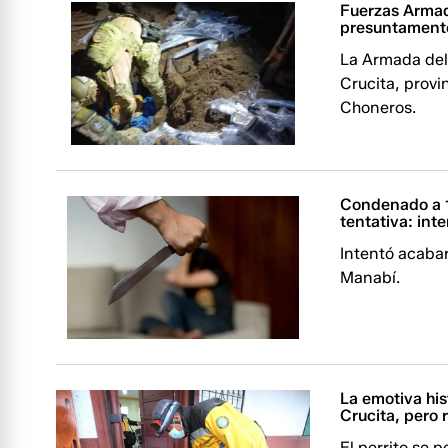
Fuerzas Armad
presuntamente
La Armada del
Crucita, provi
Choneros.
Condenado a 1
tentativa: int
Intentó acabar
Manabí.
La emotiva his
Crucita, pero 
El perrito se 