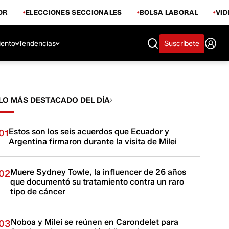
OR
ELECCIONES SECCIONALES
BOLSA LABORAL
VI
iento
Tendencias
Suscríbete
LO MÁS DESTACADO DEL DÍA
Estos son los seis acuerdos que Ecuador y
01
Argentina firmaron durante la visita de Milei
Muere Sydney Towle, la influencer de 26 años
02
que documentó su tratamiento contra un raro
tipo de cáncer
Noboa y Milei se reúnen en Carondelet para
03