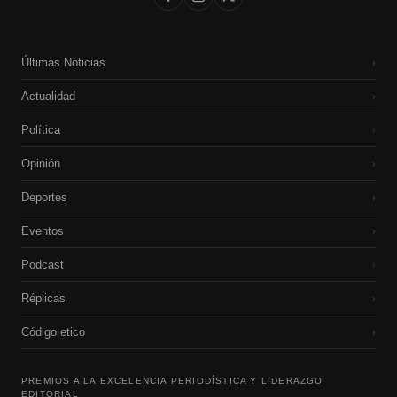
Últimas Noticias
›
Actualidad
›
Política
›
Opinión
›
Deportes
›
Eventos
›
Podcast
›
Réplicas
›
Código etico
›
PREMIOS A LA EXCELENCIA PERIODÍSTICA Y LIDERAZGO
EDITORIAL