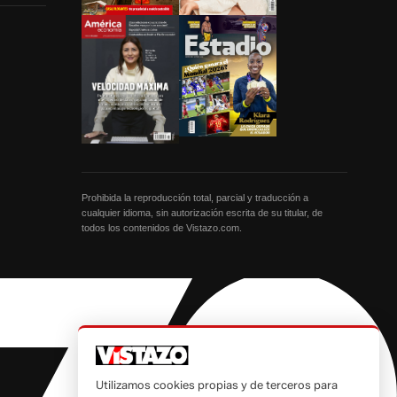
Prohibida la reproducción total, parcial y traducción a
cualquier idioma, sin autorización escrita de su titular, de
todos los contenidos de Vistazo.com.
Utilizamos cookies propias y de terceros para