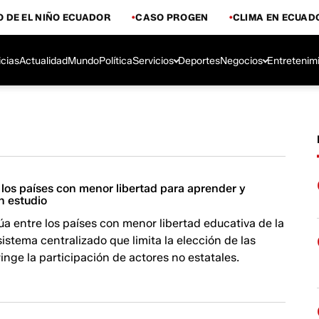
 DE EL NIÑO ECUADOR
CASO PROGEN
CLIMA EN ECUAD
icias
Actualidad
Mundo
Política
Servicios
Deportes
Negocios
Entretenim
los países con menor libertad para aprender y
n estudio
úa entre los países con menor libertad educativa de la
sistema centralizado que limita la elección de las
ringe la participación de actores no estatales.