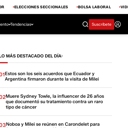
OR
ELECCIONES SECCIONALES
BOLSA LABORAL
VI
iento
Tendencias
Suscríbete
LO MÁS DESTACADO DEL DÍA
Estos son los seis acuerdos que Ecuador y
01
Argentina firmaron durante la visita de Milei
Muere Sydney Towle, la influencer de 26 años
02
que documentó su tratamiento contra un raro
tipo de cáncer
Noboa y Milei se reúnen en Carondelet para
03