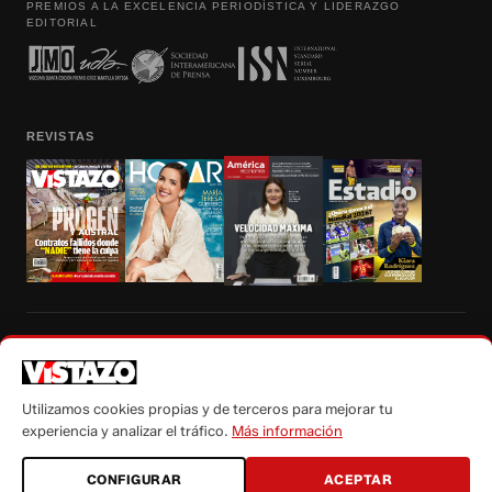
PREMIOS A LA EXCELENCIA PERIODÍSTICA Y LIDERAZGO
EDITORIAL
REVISTAS
Prohibida la reproducción total, parcial y traducción a cualquier idioma, sin
autorización escrita de su titular, de todos los contenidos de Vistazo.com.
Utilizamos cookies propias y de terceros para mejorar tu
experiencia y analizar el tráfico.
Más información
CONFIGURAR
ACEPTAR