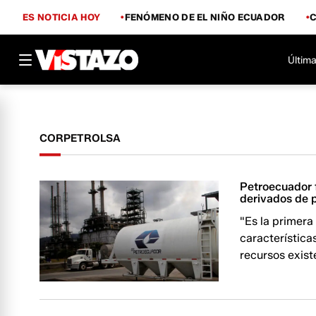
ES NOTICIA HOY
FENÓMENO DE EL NIÑO ECUADOR
Última
CORPETROLSA
Petroecuador 
derivados de p
"Es la primera
característica
recursos exist