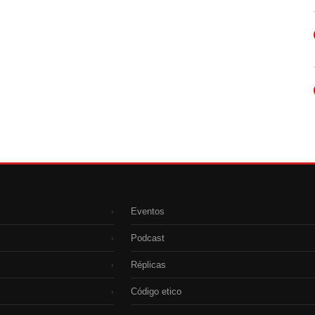
Eventos
›
Podcast
›
Réplicas
›
Código etico
›