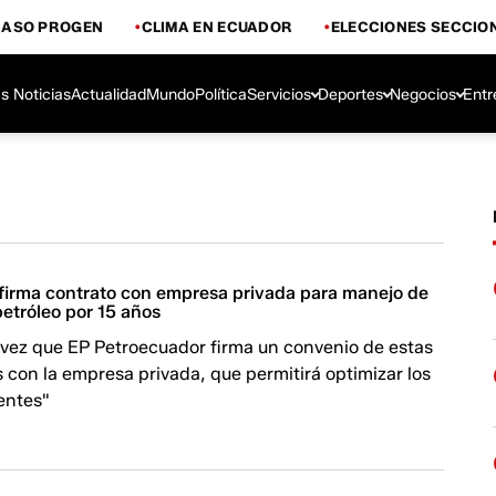
CASO PROGEN
CLIMA EN ECUADOR
ELECCIONES SECCIO
s Noticias
Actualidad
Mundo
Política
Servicios
Deportes
Negocios
Entr
firma contrato con empresa privada para manejo de
etróleo por 15 años
 vez que EP Petroecuador firma un convenio de estas
s con la empresa privada, que permitirá optimizar los
entes"