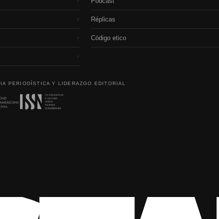
Podcast
›
Réplicas
›
Código etico
›
›
IA PERIODÍSTICA Y LIDERAZGO EDITORIAL