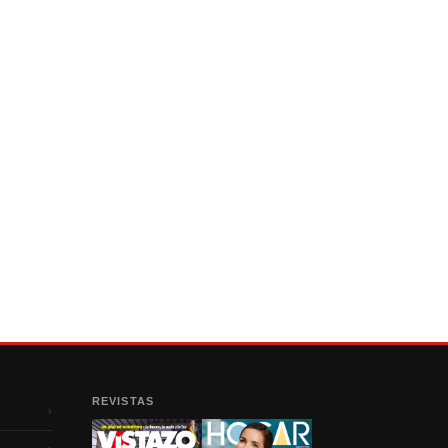
REVISTAS
›