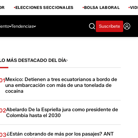
OR
ELECCIONES SECCIONALES
BOLSA LABORAL
VI
iento
Tendencias
Suscríbete
LO MÁS DESTACADO DEL DÍA
Mexico: Detienen a tres ecuatorianos a bordo de
01
una embarcación con más de una tonelada de
cocaína
Abelardo De la Espriella jura como presidente de
02
Colombia hasta el 2030
¿Están cobrando de más por los pasajes? ANT
03