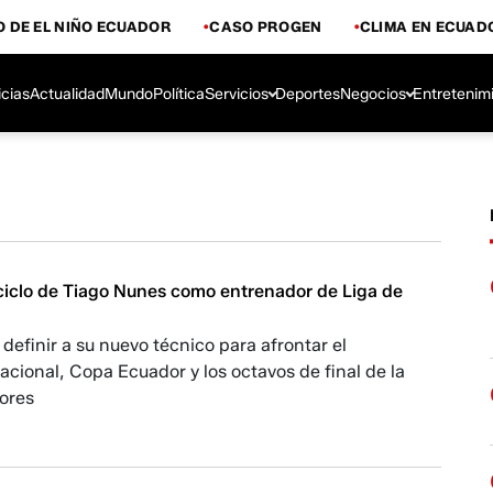
 DE EL NIÑO ECUADOR
CASO PROGEN
CLIMA EN ECUAD
icias
Actualidad
Mundo
Política
Servicios
Deportes
Negocios
Entretenim
 ciclo de Tiago Nunes como entrenador de Liga de
 definir a su nuevo técnico para afrontar el
ional, Copa Ecuador y los octavos de final de la
ores