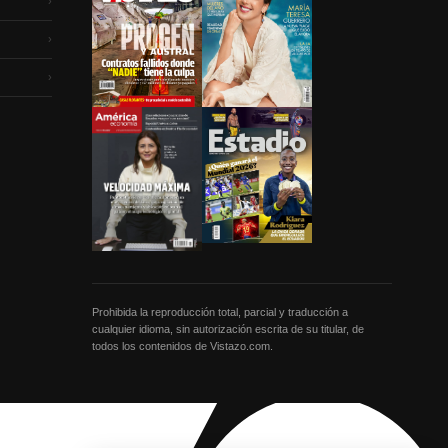
›
›
›
Prohibida la reproducción total, parcial y traducción a
cualquier idioma, sin autorización escrita de su titular, de
todos los contenidos de Vistazo.com.