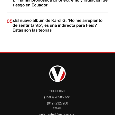
El Inamhi pronostica calor extremo y radiación de
riesgo en Ecuador
¿El nuevo álbum de Karol G, ‘No me arrepiento
05
de sentir tanto’, es una indirecta para Feid?
Estas son las teorías
TELÉFONO
(+593) 985860991
(042) 2327200
EMAIL
webmaster@vistazo.com