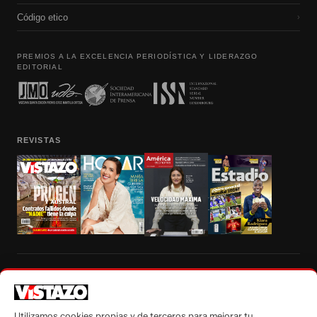
Código etico
›
PREMIOS A LA EXCELENCIA PERIODÍSTICA Y LIDERAZGO
EDITORIAL
REVISTAS
Prohibida la reproducción total, parcial y traducción a cualquier idioma, sin
autorización escrita de su titular, de todos los contenidos de Vistazo.com.
Utilizamos cookies propias y de terceros para mejorar tu