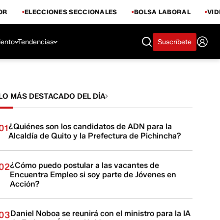
OR
ELECCIONES SECCIONALES
BOLSA LABORAL
VI
iento
Tendencias
Suscríbete
LO MÁS DESTACADO DEL DÍA
¿Quiénes son los candidatos de ADN para la
01
Alcaldía de Quito y la Prefectura de Pichincha?
¿Cómo puedo postular a las vacantes de
02
Encuentra Empleo si soy parte de Jóvenes en
Acción?
Daniel Noboa se reunirá con el ministro para la IA
03