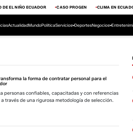
 DE EL NIÑO ECUADOR
CASO PROGEN
CLIMA EN ECUAD
icias
Actualidad
Mundo
Política
Servicios
Deportes
Negocios
Entretenim
ansforma la forma de contratar personal para el
dor
a personas confiables, capacitadas y con referencias
a través de una rigurosa metodología de selección.