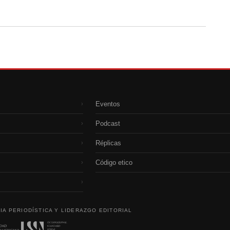
Eventos
›
Podcast
›
Réplicas
›
Código etico
›
›
IA PERIODÍSTICA Y LIDERAZGO EDITORIAL