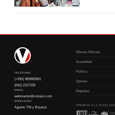
Últimas Noticias
Actualidad
Política
TELÉFONO
(+593) 985860991
Opinión
(042) 2327200
EMAIL
Deportes
webmaster@vistazo.com
DIRECCIÓN
PREMIOS A LA EXCELENC
Aguirre 734 y Boyacá