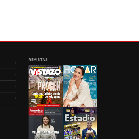
REVISTAS
›
›
›
›