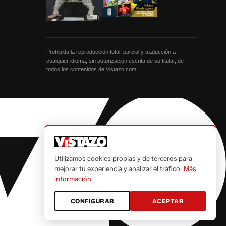
Prohibida la reproducción total, parcial y traducción a
cualquier idioma, sin autorización escrita de su titular, de
todos los contenidos de Vistazo.com.
Utilizamos cookies propias y de terceros para
mejorar tu experiencia y analizar el tráfico.
Más
información
CONFIGURAR
ACEPTAR