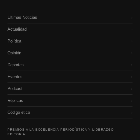
Últimas Noticias
›
Actualidad
›
Política
›
Opinión
›
Deportes
›
Eventos
›
Podcast
›
Réplicas
›
Código etico
›
PREMIOS A LA EXCELENCIA PERIODÍSTICA Y LIDERAZGO
EDITORIAL