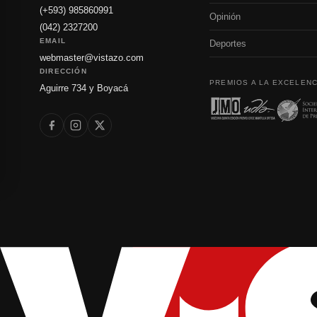
(+593) 985860991
Opinión
(042) 2327200
EMAIL
Deportes
webmaster@vistazo.com
DIRECCIÓN
PREMIOS A LA EXCELENC
Aguirre 734 y Boyacá