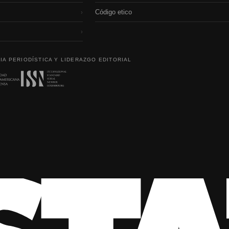
Código etico
›
›
IA PERIODÍSTICA Y LIDERAZGO EDITORIAL