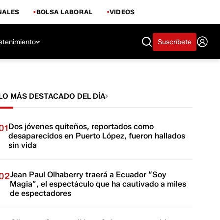
NALES
BOLSA LABORAL
VIDEOS
etenimiento
Suscríbete
LO MÁS DESTACADO DEL DÍA
Dos jóvenes quiteños, reportados como
01
desaparecidos en Puerto López, fueron hallados
sin vida
Jean Paul Olhaberry traerá a Ecuador “Soy
02
Magia”, el espectáculo que ha cautivado a miles
de espectadores