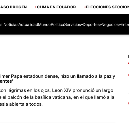
CASO PROGEN
CLIMA EN ECUADOR
ELECCIONES SECCIO
s Noticias
Actualidad
Mundo
Política
Servicios
Deportes
Negocios
Entr
rimer Papa estadounidense, hizo un llamado a la paz y
uentes'
on lágrimas en los ojos, León XIV pronunció un largo
 el balcón de la basílica vaticana, en el que llamó a la
esia abierta a todos.