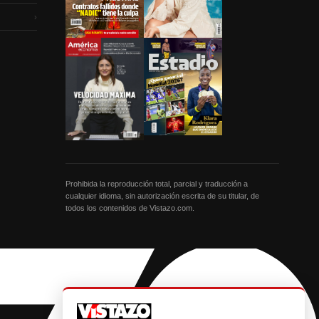
›
Prohibida la reproducción total, parcial y traducción a
cualquier idioma, sin autorización escrita de su titular, de
todos los contenidos de Vistazo.com.