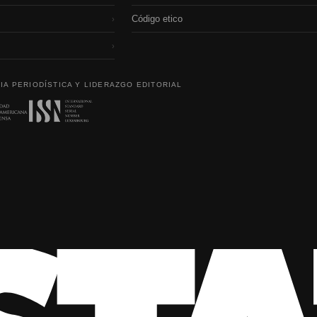
Código etico
›
›
IA PERIODÍSTICA Y LIDERAZGO EDITORIAL