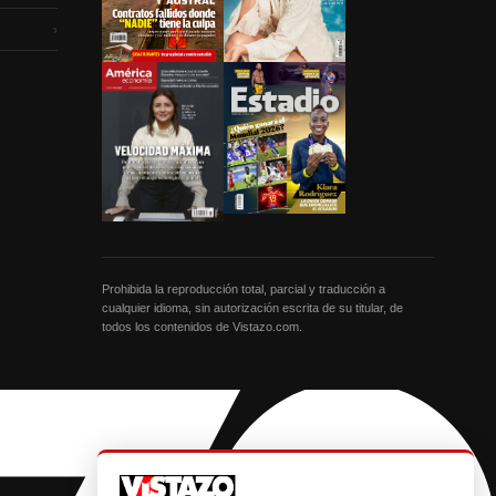
›
Prohibida la reproducción total, parcial y traducción a
cualquier idioma, sin autorización escrita de su titular, de
todos los contenidos de Vistazo.com.