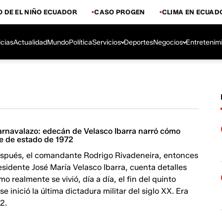
 DE EL NIÑO ECUADOR
CASO PROGEN
CLIMA EN ECUAD
icias
Actualidad
Mundo
Política
Servicios
Deportes
Negocios
Entretenim
arnavalazo: edecán de Velasco Ibarra narró cómo
pe de estado de 1972
espués, el comandante Rodrigo Rivadeneira, entonces
sidente José María Velasco Ibarra, cuenta detalles
o realmente se vivió, día a día, el fin del quinto
e inició la última dictadura militar del siglo XX. Era
2.