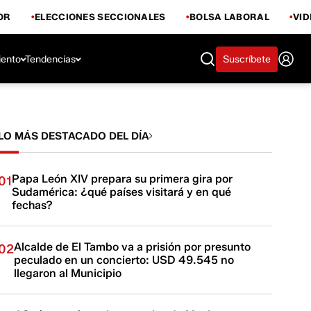
OR
ELECCIONES SECCIONALES
BOLSA LABORAL
VI
iento
Tendencias
Suscríbete
LO MÁS DESTACADO DEL DÍA
Papa León XIV prepara su primera gira por
01
Sudamérica: ¿qué países visitará y en qué
fechas?
Alcalde de El Tambo va a prisión por presunto
02
peculado en un concierto: USD 49.545 no
llegaron al Municipio