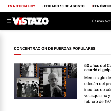
ES NOTICIA HOY
FERIADO 10 DE AGOSTO
FENÓMENO
Últimas Not
CONCENTRACIÓN DE FUERZAS POPULARES
50 años del C
ocurrió el gol
Medio siglo d
edecán del pre
inéditos de cóm
velasquismo y s
febrero de 197