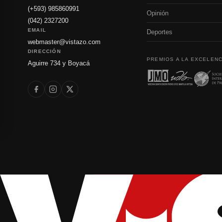
(+593) 985860991
Opinión
(042) 2327200
EMAIL
Deportes
webmaster@vistazo.com
DIRECCIÓN
PREMIOS A LA EXCELENC
Aguirre 734 y Boyacá