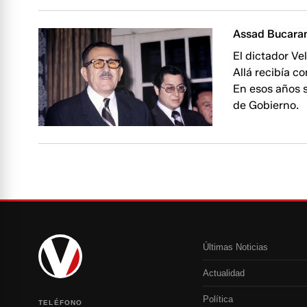
Assad Bucaram
El dictador Ve
Allá recibía c
En esos años s
de Gobierno.
Últimas Noticias
Actualidad
Política
TELÉFONO