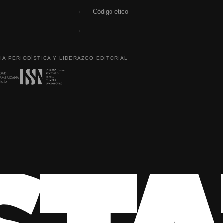
Código etico
›
›
IA PERIODÍSTICA Y LIDERAZGO EDITORIAL