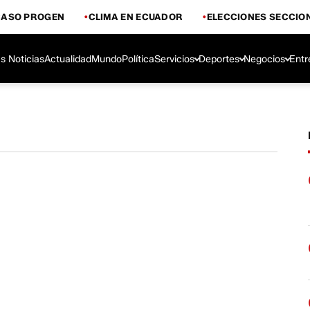
CASO PROGEN
CLIMA EN ECUADOR
ELECCIONES SECCIO
s Noticias
Actualidad
Mundo
Política
Servicios
Deportes
Negocios
Entr