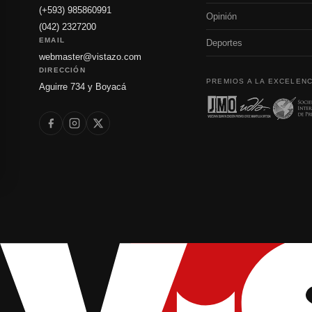
(+593) 985860991
Opinión
(042) 2327200
EMAIL
Deportes
webmaster@vistazo.com
DIRECCIÓN
PREMIOS A LA EXCELENC
Aguirre 734 y Boyacá