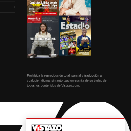
›
Prohibida la reproducción total, parcial y traducción a
cualquier idioma, sin autorización escrita de su titular, de
todos los contenidos de Vistazo.com.