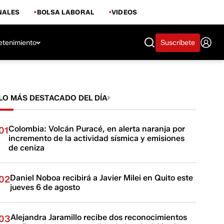
NALES
BOLSA LABORAL
VIDEOS
etenimiento
Suscríbete
LO MÁS DESTACADO DEL DÍA
Colombia: Volcán Puracé, en alerta naranja por
01
incremento de la actividad sísmica y emisiones
de ceniza
Daniel Noboa recibirá a Javier Milei en Quito este
02
jueves 6 de agosto
Alejandra Jaramillo recibe dos reconocimientos
03