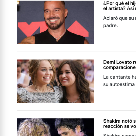
¿Por qué el hi
el artista? Así
Aclaró que su
padre.
Demi Lovato re
comparaciones
La cantante ha
su autoestima
Shakira notó s
reacción se vol
Shakira compa