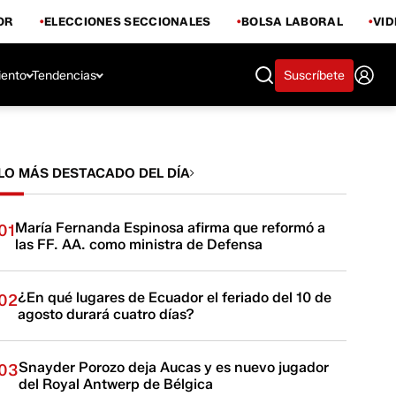
OR
ELECCIONES SECCIONALES
BOLSA LABORAL
VI
iento
Tendencias
Suscríbete
LO MÁS DESTACADO DEL DÍA
María Fernanda Espinosa afirma que reformó a
01
las FF. AA. como ministra de Defensa
¿En qué lugares de Ecuador el feriado del 10 de
02
agosto durará cuatro días?
Snayder Porozo deja Aucas y es nuevo jugador
03
del Royal Antwerp de Bélgica