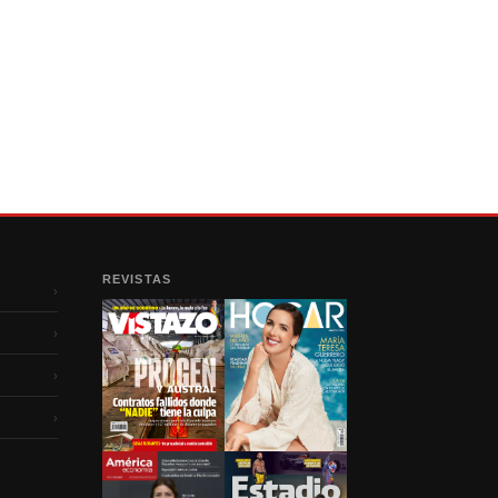
REVISTAS
›
›
›
›