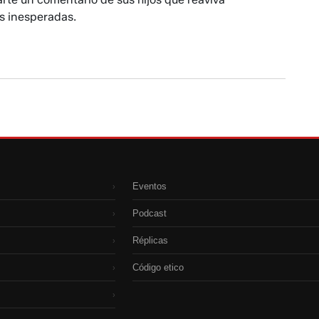
 inesperadas.
Eventos
›
Podcast
›
Réplicas
›
Código etico
›
›