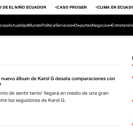
 DE EL NIÑO ECUADOR
CASO PROGEN
CLIMA EN ECUAD
icias
Actualidad
Mundo
Política
Servicios
Deportes
Negocios
Entretenim
l nuevo álbum de Karol G desata comparaciones con
s
nto de sentir tanto' llegará en medio de una gran
tre los seguidores de Karol G.