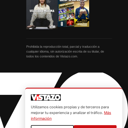
Prohibida la reproducción total, parcial y traducción a
cualquier idioma, sin autorización escrita de su titular, de
todos los contenidos de Vistazo.com.
Utilizamos cookies propias y de terceros para
mejorar tu experiencia y analizar el tráfico.
Más
información