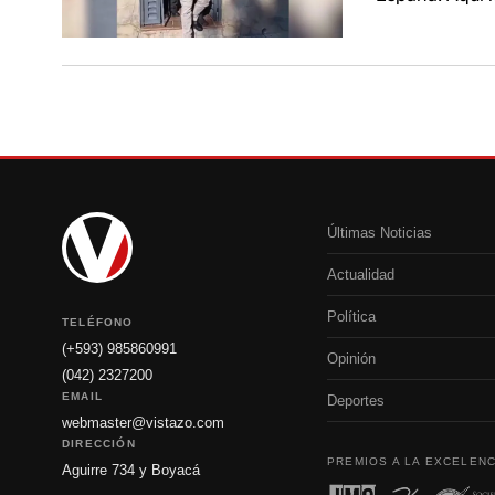
Últimas Noticias
Actualidad
Política
TELÉFONO
(+593) 985860991
Opinión
(042) 2327200
EMAIL
Deportes
webmaster@vistazo.com
DIRECCIÓN
PREMIOS A LA EXCELENC
Aguirre 734 y Boyacá