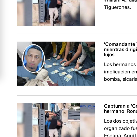
Tiguerones.
'Comandante W
mientras dirig
lujos
Los hermanos 
implicación e
bomba, sicaria
Capturan a 'Co
hermano 'Ron
Los dos objeti
organizado fu
España. Aquí l