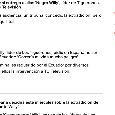
si entrega a alias 'Negro Willy', líder de Tiguerones,
C Televisión
 audiencia, un tribunal concedió la extradición, pero
quisitos.
lly, líder de Los Tiguerones, pidió en España no ser
Ecuador: 'Correría mi vida mucho peligro'
riminal es requerido por el Ecuador por diversos
 ellos la intervención a TC Televisión.
paña decidirá este miércoles sobre la extradición de
nte Willy'
ias 'Comandante Willy', es uno de los líderes de Los