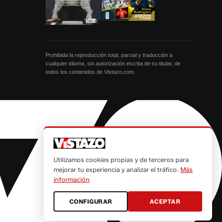
Prohibida la reproducción total, parcial y traducción a
cualquier idioma, sin autorización escrita de su titular, de
todos los contenidos de Vistazo.com.
Utilizamos cookies propias y de terceros para
mejorar tu experiencia y analizar el tráfico.
Más
información
CONFIGURAR
ACEPTAR