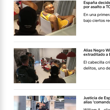
España decide 
por asalto a T
En una primera
bajo ciertos re
Alias Negro Wi
extraditado a 
El cabecilla c
delitos, uno de
Justicia de Es
alias 'comanda
William A., al