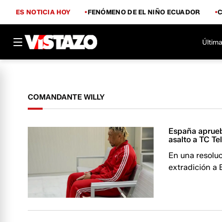
ES NOTICIA HOY
FENÓMENO DE EL NIÑO ECUADOR
Última
COMANDANTE WILLY
España aprueb
asalto a TC Te
En una resoluc
extradición a 