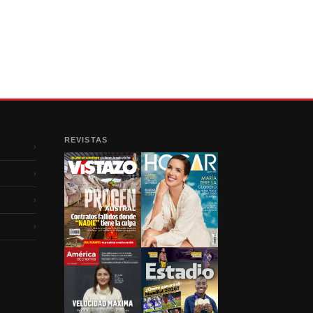
REVISTAS
›
›
›
›