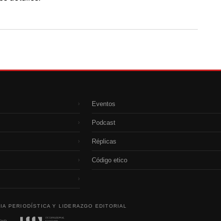
Eventos
›
Podcast
›
Réplicas
›
Código etico
›
›
IA PERIODÍSTICA Y LIDERAZGO EDITORIAL