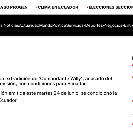
CASO PROGEN
CLIMA EN ECUADOR
ELECCIONES SECCIO
s Noticias
Actualidad
Mundo
Política
Servicios
Deportes
Negocios
Entr
a extradición de ‘Comandante Willy’, acusado del
levisión, con condiciones para Ecuador
ión emitida este martes 24 de junio, se condicionó la
Ecuador.