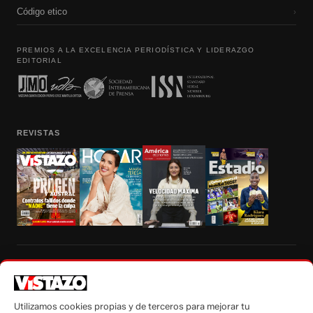
Código etico
›
PREMIOS A LA EXCELENCIA PERIODÍSTICA Y LIDERAZGO
EDITORIAL
REVISTAS
Prohibida la reproducción total, parcial y traducción a cualquier idioma, sin
autorización escrita de su titular, de todos los contenidos de Vistazo.com.
Utilizamos cookies propias y de terceros para mejorar tu