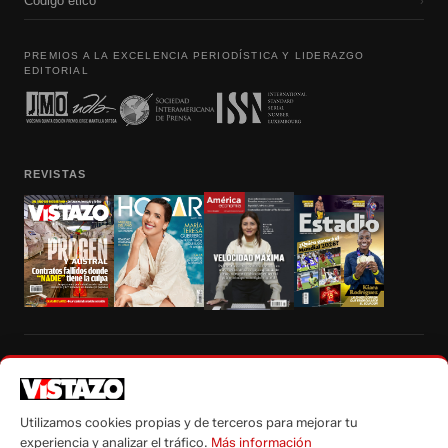
Código etico
›
PREMIOS A LA EXCELENCIA PERIODÍSTICA Y LIDERAZGO
EDITORIAL
REVISTAS
Prohibida la reproducción total, parcial y traducción a cualquier idioma, sin
autorización escrita de su titular, de todos los contenidos de Vistazo.com.
Utilizamos cookies propias y de terceros para mejorar tu
experiencia y analizar el tráfico.
Más información