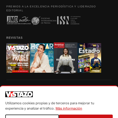
PREMIOS A LA EXCELENCIA PERIODÍSTICA Y LIDERAZGO
EDITORIAL
REVISTAS
Prohibida la reproducción total, parcial y traducción a cualquier idioma, sin
autorización escrita de su titular, de todos los contenidos de Vistazo.com.
Utilizamos cookies propias y de terceros para mejorar tu
experiencia y analizar el tráfico.
Más información