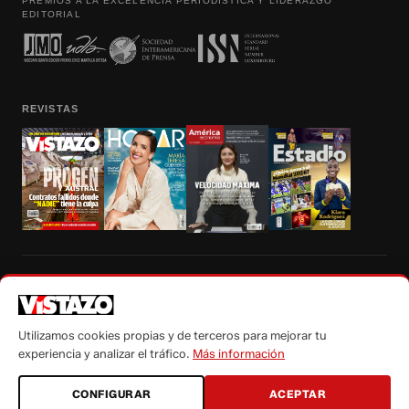
PREMIOS A LA EXCELENCIA PERIODÍSTICA Y LIDERAZGO
EDITORIAL
REVISTAS
Prohibida la reproducción total, parcial y traducción a cualquier idioma, sin
autorización escrita de su titular, de todos los contenidos de Vistazo.com.
Utilizamos cookies propias y de terceros para mejorar tu
experiencia y analizar el tráfico.
Más información
CONFIGURAR
ACEPTAR