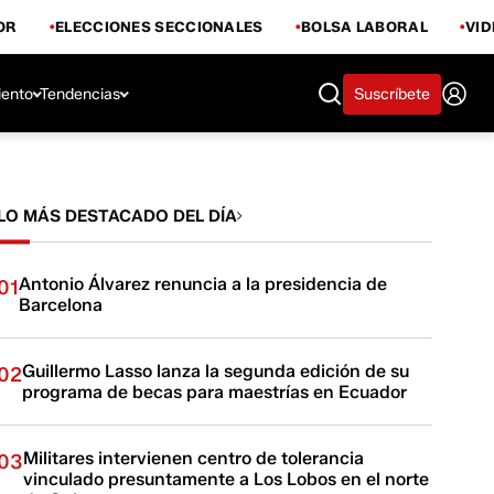
OR
ELECCIONES SECCIONALES
BOLSA LABORAL
VI
iento
Tendencias
Suscríbete
LO MÁS DESTACADO DEL DÍA
Antonio Álvarez renuncia a la presidencia de
01
Barcelona
Guillermo Lasso lanza la segunda edición de su
02
programa de becas para maestrías en Ecuador
Militares intervienen centro de tolerancia
03
vinculado presuntamente a Los Lobos en el norte