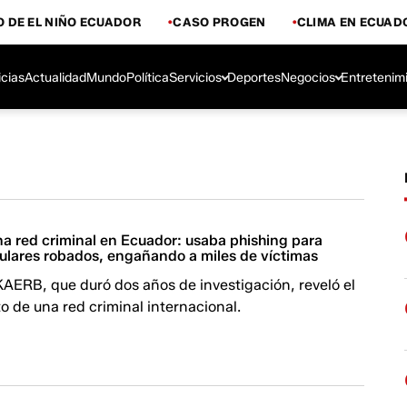
 DE EL NIÑO ECUADOR
CASO PROGEN
CLIMA EN ECUAD
icias
Actualidad
Mundo
Política
Servicios
Deportes
Negocios
Entretenim
na red criminal en Ecuador: usaba phishing para
lulares robados, engañando a miles de víctimas
AERB, que duró dos años de investigación, reveló el
 de una red criminal internacional.