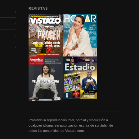
REVISTAS
›
›
›
›
Prohibida la reproducción total, parcial y traducción a
cualquier idioma, sin autorización escrita de su titular, de
todos los contenidos de Vistazo.com.