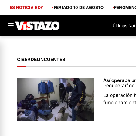
ES NOTICIA HOY
FERIADO 10 DE AGOSTO
FENÓMENO
Últimas Not
CIBERDELINCUENTES
Así operaba u
'recuperar' ce
La operación K
funcionamiento