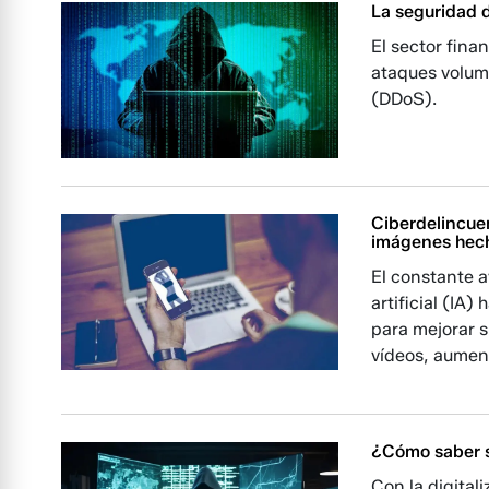
La seguridad d
El sector fina
ataques volumé
(DDoS).
Ciberdelincue
imágenes hecha
El constante 
artificial (IA
para mejorar 
vídeos, aument
¿Cómo saber si
Con la digital